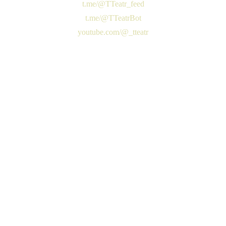
t.me/@TTeatr_feed
t.me/@TTeatrBot
youtube.com/@_tteatr