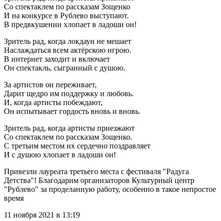
Со спектаклем по рассказам Зощенко
И на конкурсе в Рублево выступают.
В предвкушении хлопает в ладоши он!
Зритель рад, когда локдаун не мешает
Наслаждаться всем актёрскою игрою.
В интернет заходит и включает
Он спектакль, сыгранный с душою.
За артистов он переживает,
Дарит щедро им поддержку и любовь.
И, когда артисты побеждают,
Он испытывает гордость вновь и вновь.
Зритель рад, когда артисты приезжают
Со спектаклем по рассказам Зощенко.
С третьим местом их сердечно поздравляет
И с душою хлопает в ладоши он!
Привезли лауреата третьего места с фестиваля "Радуга
Детства"! Благодарим организаторов Культурный центр
"Рублево" за проделанную работу, особенно в такое непростое
время
11 ноября 2021 в 13:19