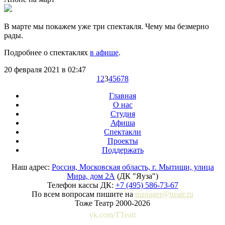
В марте мы покажем уже три спектакля. Чему мы безмерно
рады.
Подробнее о спектаклях
в афише
.
20 февраля 2021 в 02:47
1
2
3
4
5
6
7
8
Главная
О нас
Студия
Афиша
Спектакли
Проекты
Поддержать
Наш адрес:
Россия, Московская область, г. Мытищи, улица
Мира, дом 2А
(ДК "Яуза")
Телефон кассы ДК:
+7 (495) 586-73-67
По всем вопросам пишите на
manager@tteatr.ru
Тоже Театр 2000-2026
vk.com/TTeatr