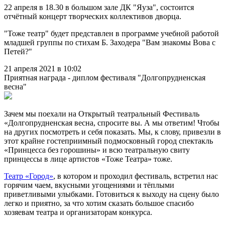
22 апреля в 18.30 в большом зале ДК "Яуза", состоится
отчётный концерт творческих коллективов дворца.
"Тоже театр" будет представлен в программе учебной работой
младшей группы по стихам Б. Заходера "Вам знакомы Вова с
Петей?"
21 апреля 2021 в 10:02
Приятная награда - диплом фестиваля "Долгопрудненская
весна"
Зачем мы поехали на Открытый театральный Фестиваль
«Долгопрудненская весна, спросите вы. А мы ответим! Чтобы
на других посмотреть и себя показать. Мы, к слову, привезли в
этот крайне гостеприимный подмосковный город спектакль
«Принцесса без горошины» и всю театральную свиту
принцессы в лице артистов «Тоже Театра» тоже.
Театр «Город»
, в котором и проходил фестиваль, встретил нас
горячим чаем, вкусными угощениями и тёплыми
приветливыми улыбками. Готовиться к выходу на сцену было
легко и приятно, за что хотим сказать большое спасибо
хозяевам театра и организаторам конкурса.