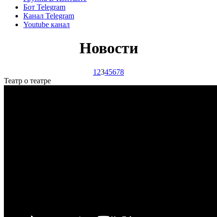
Бот Telegram
Канал Telegram
Youtube канал
Новости
1
2
3
4
5
6
7
8
Театр о театре