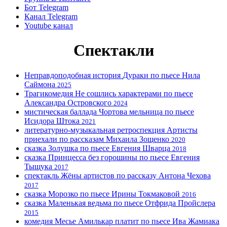
Бот Telegram
Канал Telegram
Youtube канал
Спектакли
Неправдоподобная история
Дураки
по пьесе Нила
Саймона
2025
Трагикомедия
Не сошлись характерами
по пьесе
Александра Островского
2024
мистическая баллада
Чортова мельница
по пьесе
Исидора Штока
2021
литературно-музыкальная ретроспекция
Артисты
приехали
по рассказам Михаила Зощенко
2020
сказка
Золушка
по пьесе Евгения Шварца
2018
сказка
Принцесса без горошины
по пьесе Евгения
Тыщука
2017
спектакль
Жёны артистов
по рассказу Антона Чехова
2017
сказка
Морозко
по пьесе Ирины Токмаковой
2016
сказка
Маленькая ведьма
по пьесе Отфрида Пройслера
2015
комедия
Месье Амилькар платит
по пьесе Ива Жамиака