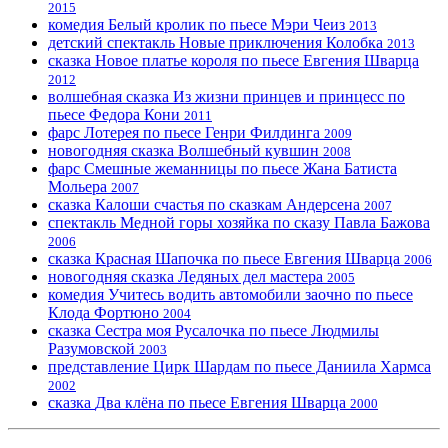
2015
комедия
Белый кролик
по пьесе Мэри Чеиз
2013
детский спектакль
Новые приключения Колобка
2013
сказка
Новое платье короля
по пьесе Евгения Шварца
2012
волшебная сказка
Из жизни принцев и принцесс
по
пьесе Федора Кони
2011
фарс
Лотерея
по пьесе Генри Филдинга
2009
новогодняя сказка
Волшебный кувшин
2008
фарс
Смешные жеманницы
по пьесе Жана Батиста
Мольера
2007
сказка
Калоши счастья
по сказкам Андерсена
2007
спектакль
Медной горы хозяйка
по сказу Павла Бажова
2006
сказка
Красная Шапочка
по пьесе Евгения Шварца
2006
новогодняя сказка
Ледяных дел мастера
2005
комедия
Учитесь водить автомобили заочно
по пьесе
Клода Фортюно
2004
сказка
Сестра моя Русалочка
по пьесе Людмилы
Разумовской
2003
представление
Цирк Шардам
по пьесе Даниила Хармса
2002
сказка
Два клёна
по пьесе Евгения Шварца
2000