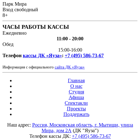
Парк Мира
Вход свободный
8+
ЧАСЫ РАБОТЫ КАССЫ
Ежедневно
11:00 - 20:00
Обед
15:00-16:00
Телефон
кассы ДК «Яуза»
:
+7 (495) 586-73-67
Информация с официального
сайта ДК «Яуза»
Главная
О нас
Студия
Афиша
Спектакли
Проекты
Поддержать
Наш адрес:
Россия, Московская область, г. Мытищи, улица
Мира, дом 2А
(ДК "Яуза")
Телефон кассы ДК:
+7 (495) 586-73-67