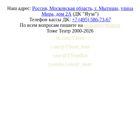
Наш адрес:
Россия, Московская область, г. Мытищи, улица
Мира, дом 2А
(ДК "Яуза")
Телефон кассы ДК:
+7 (495) 586-73-67
По всем вопросам пишите на
manager@tteatr.ru
Тоже Театр 2000-2026
vk.com/TTeatr
t.me/@TTeatr_feed
t.me/@TTeatrBot
youtube.com/@_tteatr