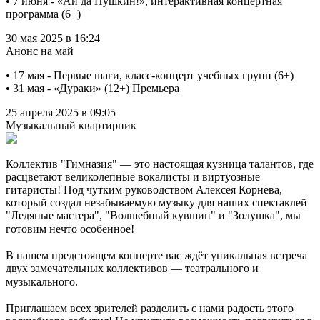
• 7 июня - «Ай да Пушкин!», интерактивная концертная
программа (6+)
30 мая 2025 в 16:24
Анонс на май
• 17 мая - Первые шаги, класс-концерт учебных групп (6+)
• 31 мая - «Дураки» (12+) Премьера
25 апреля 2025 в 09:05
Музыкальный квартирник
Коллектив "Гимназия" — это настоящая кузница талантов, где
расцветают великолепные вокалисты и виртуозные
гитаристы! Под чутким руководством Алексея Корнева,
который создал незабываемую музыку для наших спектаклей
"Ледяные мастера", "Волшебный кувшин" и "Золушка", мы
готовим нечто особенное!⠀
⠀
В нашем предстоящем концерте вас ждёт уникальная встреча
двух замечательных коллективов — театрального и
музыкального. ⠀
⠀
Приглашаем всех зрителей разделить с нами радость этого