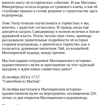
написал пьесу об исторических событиях. И как Матушка-
Императрица испила водицы из громового ключа, и как ей
голубушке пришло в голову решение о строительстве здесь
водопровода.
Тоже Театр позвали поучаствовать в торжествах и мы,
конечно, с радостью согласились. И правда, когда ещё
доведётся сыграть Самодержицу в полном величии и блеске
державной власти. Поэты читали свои стихи, краеведы
рассказывали удивительные подробности об истории
создания водопровода, а закончилось торжество, как и
полагается, душевным чаепитием. Чай, из волшебной
Мытищинской водицы, между прочим.
Мы благодарим сотрудников Мытищинского историко-
художественного музея за приглашение на этот чудесный
праздник и ждём новых совместных работ!
26 октября 2024 в 17:57
"Самотёком из Мытищ"
26 октября выступаем в Мытищинском историко-
художественном музее на мероприятии, посвященном 220-
летию со дня открытия Мытищинского водопровода.