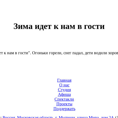
Зима идет к нам в гости
т к нам в гости". Огоньки горели, снег падал, дети водили хоро
Главная
О нас
Студия
Афиша
Спектакли
Проекты
Поддержать
с:
Россия, Московская область, г. Мытищи, улица Мира, дом 2А
(